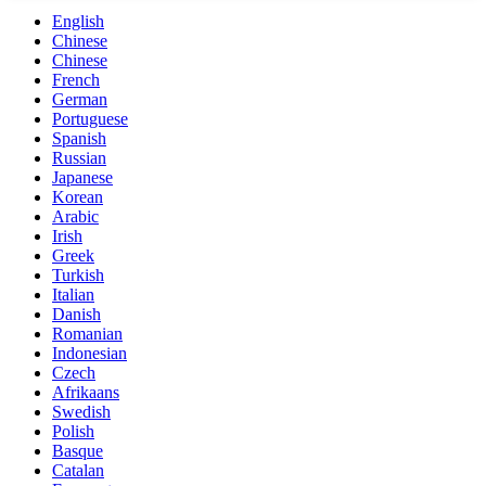
English
Chinese
Chinese
French
German
Portuguese
Spanish
Russian
Japanese
Korean
Arabic
Irish
Greek
Turkish
Italian
Danish
Romanian
Indonesian
Czech
Afrikaans
Swedish
Polish
Basque
Catalan