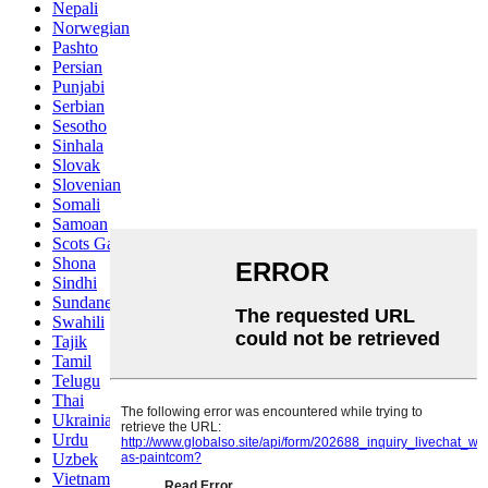
Nepali
Norwegian
Pashto
Persian
Punjabi
Serbian
Sesotho
Sinhala
Slovak
Slovenian
Somali
Samoan
Scots Gaelic
Shona
Sindhi
Sundanese
Swahili
Tajik
Tamil
Telugu
Thai
Ukrainian
Urdu
Uzbek
Vietnamese