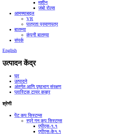
मशीन
जंबो रोल्स
आमच्याबद्दल
VR
पात्रता प्रमाणपत्र
बातम्या
कंपनी बातम्या
संपर्क
English
उत्पादन केंद्र
घर
उत्पादने
अंतर्गत आणि पृष्ठभाग संरक्षण
प्लास्टिक टायर कव्हर
श्रेणी
पेंट कप सिस्टम्स
स्प्रे गन कप सिस्टम्स
एपीएस-१.१
एपीएस-के१.१