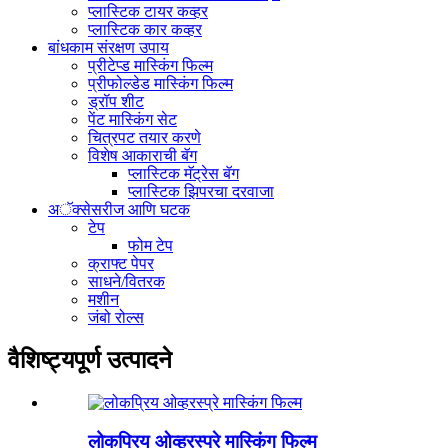
प्लास्टिक टायर कव्हर
प्लास्टिक कार कव्हर
बांधकाम संरक्षण उपाय
प्रीटेप्ड मास्किंग फिल्म
प्रीफोल्डेड मास्किंग फिल्म
ड्रॉप शीट
पेंट मास्किंग सेट
चित्रपट तयार करणे
विशेष आकाराची बॅग
प्लास्टिक मॅट्रेस बॅग
प्लास्टिक झिपरचा दरवाजा
अॅक्सेसरीज आणि घटक
टेप
फोम टेप
क्राफ्ट पेपर
साधने/वितरक
मशीन
जंबो रोल्स
वैशिष्ट्यपूर्ण उत्पादने
लोकप्रिय ओव्हरस्प्रे मास्किंग फिल्म