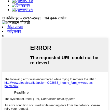
© कॉपीराइट - २०१०-२०२६ : सर्व हक्क राखीव.
ईमेल पाठवा
व्हॉट्सॲप
x