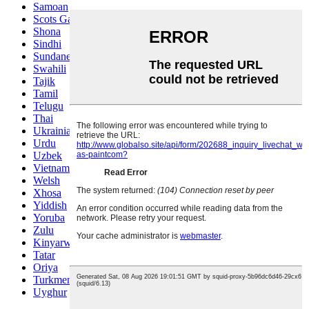
Samoan
Scots Gaelic
Shona
Sindhi
Sundanese
Swahili
Tajik
Tamil
Telugu
Thai
Ukrainian
Urdu
Uzbek
Vietnamese
Welsh
Xhosa
Yiddish
Yoruba
Zulu
Kinyarwanda
Tatar
Oriya
Turkmen
Uyghur