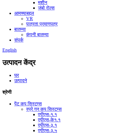
मशीन
जंबो रोल्स
आमच्याबद्दल
VR
पात्रता प्रमाणपत्र
बातम्या
कंपनी बातम्या
संपर्क
English
उत्पादन केंद्र
घर
उत्पादने
श्रेणी
पेंट कप सिस्टम्स
स्प्रे गन कप सिस्टम्स
एपीएस-१.१
एपीएस-के१.१
एपीएस-३.१
एपीएस-३.५