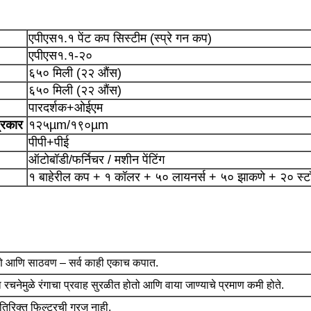
एपीएस१.१ पेंट कप सिस्टीम (स्प्रे गन कप)
एपीएस१.१-२०
६५० मिली (२२ औंस)
६५० मिली (२२ औंस)
पारदर्शक+ओईएम
्रकार
१२५µm/१९०µm
पीपी+पीई
ऑटोबॉडी/फर्निचर / मशीन पेंटिंग
१ बाहेरील कप + १ कॉलर + ५० लायनर्स + ५० झाकणे + २० स्टॉ
णे आणि साठवण – सर्व काही एकाच कपात.
या रचनेमुळे रंगाचा प्रवाह सुरळीत होतो आणि वाया जाण्याचे प्रमाण कमी होते.
अतिरिक्त फिल्टरची गरज नाही.