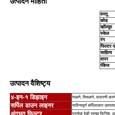
उत्पादन माहिती
वस्तू
कोड
व्हॉल्यूम
स्केल
रंग
फिल्टर प
साहित्य
वापर
पॅकेज
उत्पादन वैशिष्ट्य
४-इन-१ डिझाइन
गाळणे, मिसळणे, फवारणी कर
सर्पिल डाउन लाइनर
नाविन्यपूर्ण सर्पिलाकार उतरत्
अंगभूत फिल्टर
प्रत्येक वेळी स्वच्छ फिनिश, 