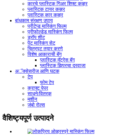
कारचे प्लास्टिक गिअर शिफ्ट कव्हर
प्लास्टिक टायर कव्हर
प्लास्टिक कार कव्हर
बांधकाम संरक्षण उपाय
प्रीटेप्ड मास्किंग फिल्म
प्रीफोल्डेड मास्किंग फिल्म
ड्रॉप शीट
पेंट मास्किंग सेट
चित्रपट तयार करणे
विशेष आकाराची बॅग
प्लास्टिक मॅट्रेस बॅग
प्लास्टिक झिपरचा दरवाजा
अॅक्सेसरीज आणि घटक
टेप
फोम टेप
क्राफ्ट पेपर
साधने/वितरक
मशीन
जंबो रोल्स
वैशिष्ट्यपूर्ण उत्पादने