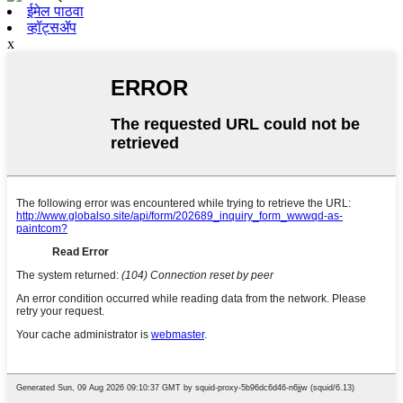
ईमेल पाठवा
व्हॉट्सॲप
x