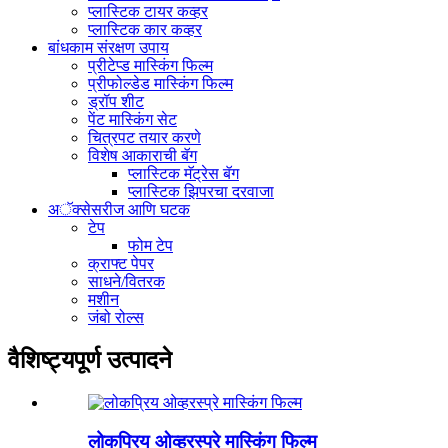
प्लास्टिक टायर कव्हर
प्लास्टिक कार कव्हर
बांधकाम संरक्षण उपाय
प्रीटेप्ड मास्किंग फिल्म
प्रीफोल्डेड मास्किंग फिल्म
ड्रॉप शीट
पेंट मास्किंग सेट
चित्रपट तयार करणे
विशेष आकाराची बॅग
प्लास्टिक मॅट्रेस बॅग
प्लास्टिक झिपरचा दरवाजा
अॅक्सेसरीज आणि घटक
टेप
फोम टेप
क्राफ्ट पेपर
साधने/वितरक
मशीन
जंबो रोल्स
वैशिष्ट्यपूर्ण उत्पादने
लोकप्रिय ओव्हरस्प्रे मास्किंग फिल्म