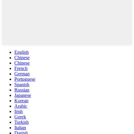
English
Chinese
Chinese
French
German
Portuguese
Spanish
Russian
Japanese
Korean
Arabic
Irish
Greek
Turkish
Italian
Danish