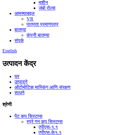
मशीन
जंबो रोल्स
आमच्याबद्दल
VR
पात्रता प्रमाणपत्र
बातम्या
कंपनी बातम्या
संपर्क
English
उत्पादन केंद्र
घर
उत्पादने
ऑटोमोटिव्ह मास्किंग आणि संरक्षण
साधने
श्रेणी
पेंट कप सिस्टम्स
स्प्रे गन कप सिस्टम्स
एपीएस-१.१
एपीएस-के१.१